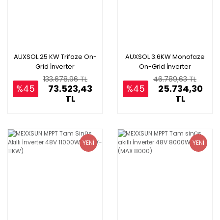
AUXSOL 25 KW Trifaze On-
AUXSOL 3.6KW Monofaze
Grid İnverter
On-Grid İnverter
133.678,96 TL
46.789,63 TL
%45
73.523,43
%45
25.734,30
TL
TL
YENİ
YENİ