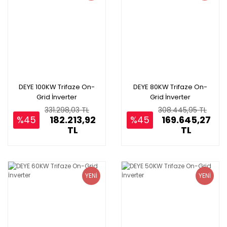
DEYE 100KW Trifaze On-
DEYE 80KW Trifaze On-
Grid İnverter
Grid İnverter
331.298,03 TL
308.445,95 TL
%45
182.213,92
%45
169.645,27
TL
TL
YENİ
YENİ