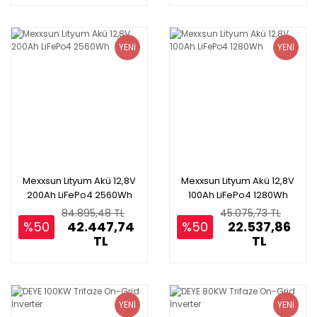
YENİ
YENİ
Mexxsun Lityum Akü 12,8V
Mexxsun Lityum Akü 12,8V
200Ah LiFePo4 2560Wh
100Ah LiFePo4 1280Wh
84.895,48 TL
45.075,73 TL
%50
42.447,74
%50
22.537,86
TL
TL
YENİ
YENİ