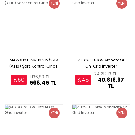
YENİ
YENİ
Mexxsun PWM 10A 12/24V
AUXSOL 8 KW Monofaze
(AT10) Şarz Kontrol Cihazı
On-Grid İnverter
74.212,13 TL
1.136,89 TL
%50
%45
40.816,67
568,45 TL
TL
YENİ
YENİ