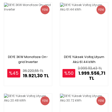
YENİ
YENİ
DEYE 3KW Monofaze On-
DEYE Yüksek Voltaj Lityum
grid İnverter
Akü 61.44 kWh
3.999.113,43 TL
36.220,55 TL
%45
%50
1.999.556,71
19.921,30 TL
TL
YENİ
YENİ