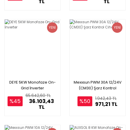
TL
TL
YENİ
YENİ
DEYE 5KW Monofaze On-
Mexxsun PWM 30A 12/24V
Grid İnverter
(CM30) Şarz Kontrol
Cihazı
65.642,60 TL
1.942,43 TL
%45
36.103,43
%50
971,21 TL
TL