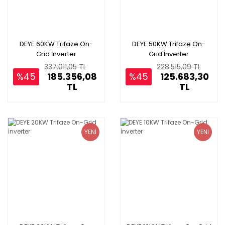
DEYE 60KW Trifaze On-
DEYE 50KW Trifaze On-
Grid İnverter
Grid İnverter
337.011,05 TL
228.515,09 TL
%45
185.356,08
%45
125.683,30
TL
TL
YENİ
YENİ