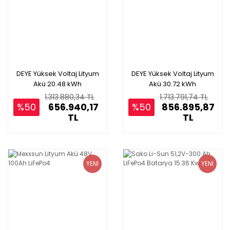
DEYE Yüksek Voltaj Lityum
DEYE Yüksek Voltaj Lityum
Akü 20.48 kWh
Akü 30.72 kWh
1.313.880,34 TL
1.713.791,74 TL
%50
656.940,17
%50
856.895,87
TL
TL
YENİ
YENİ