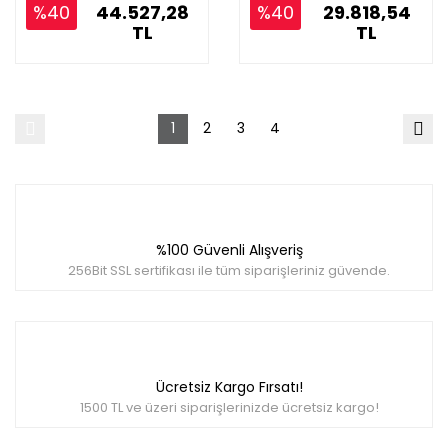
%40
44.527,28
%40
29.818,54
TL
TL
1
2
3
4
%100 Güvenli Alışveriş
256Bit SSL sertifikası ile tüm siparişleriniz güvende.
Ücretsiz Kargo Fırsatı!
1500 TL ve üzeri siparişlerinizde ücretsiz kargo!