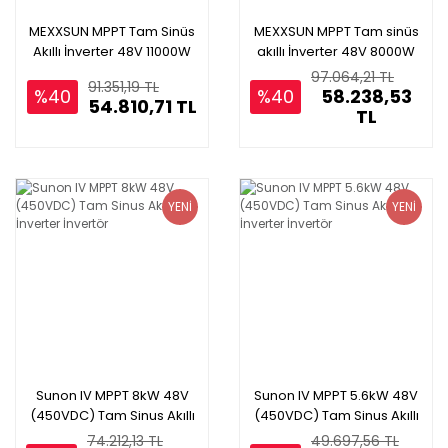
MEXXSUN MPPT Tam Sinüs
MEXXSUN MPPT Tam sinüs
Akıllı İnverter 48V 11000W
akıllı İnverter 48V 8000W
(MEXX-11KW)
Twin (MAX 8000)
97.064,21 TL
91.351,19 TL
%40
%40
58.238,53
54.810,71 TL
TL
YENİ
YENİ
Sunon IV MPPT 8kW 48V
Sunon IV MPPT 5.6kW 48V
(450VDC) Tam Sinus Akıllı
(450VDC) Tam Sinus Akıllı
İnverter İnvertör
İnverter İnvertör
74.212,13 TL
49.697,56 TL