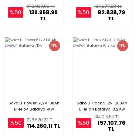
279.937,98 TL
165.677,58 TL
%50
139.968,99
%50
82.838,79
TL
TL
YENİ
YENİ
Sako Li-Power 51,2V 138Ah
Sako Li-Pack 51,2V-200Ah
LiFePo4 Batarya 7Kw
LiFePo4 Batarya 10.2 Kw
314.215,53 TL
228.520,23 TL
%50
%50
157.107,76
114.260,11 TL
TL