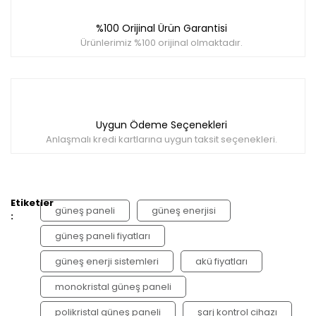
%100 Orijinal Ürün Garantisi
Ürünlerimiz %100 orijinal olmaktadır.
Uygun Ödeme Seçenekleri
Anlaşmalı kredi kartlarına uygun taksit seçenekleri.
Etiketler
güneş paneli
güneş enerjisi
:
güneş paneli fiyatları
güneş enerji sistemleri
akü fiyatları
monokristal güneş paneli
polikristal güneş paneli
şarj kontrol cihazı