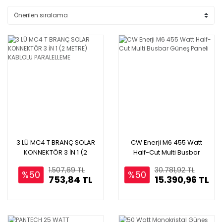
3 LÜ MC4 T BRANÇ SOLAR
CW Enerji M6 455 Watt
KONNEKTÖR 3 İN 1 (2
Half-Cut Multi Busbar
METRE) KABLOLU
Güneş Paneli
1.507,69 TL
30.781,92 TL
PARALELLEME
%50
%50
753,84 TL
15.390,96 TL