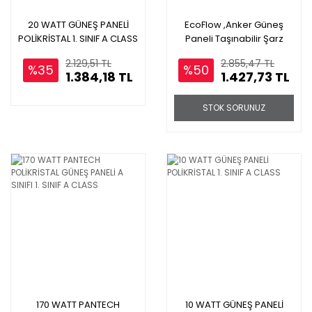
20 WATT GÜNEŞ PANELİ
EcoFlow ,Anker Güneş
POLİKRİSTAL 1. SINIF A CLASS
Paneli Taşınabilir Şarz
Kablosu ( 5 Metre ) XT-60
2.129,51 TL
2.855,47 TL
Jak Mc4 Konnektör
%35
%50
1.384,18 TL
1.427,73 TL
STOK SORUNUZ
170 WATT PANTECH
10 WATT GÜNEŞ PANELİ