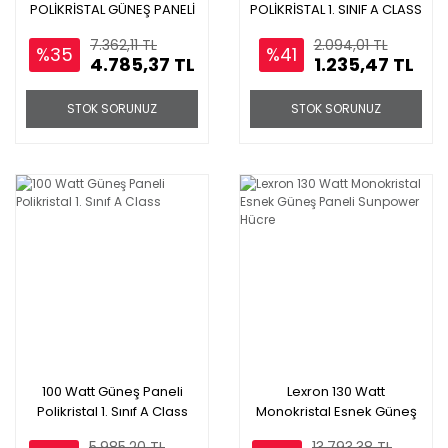
POLİKRİSTAL GÜNEŞ PANELİ
POLİKRİSTAL 1. SINIF A CLASS
A SINIFI 1. SINIF A CLASS
7.362,11 TL
2.094,01 TL
%35
%41
4.785,37 TL
1.235,47 TL
STOK SORUNUZ
STOK SORUNUZ
100 Watt Güneş Paneli
Lexron 130 Watt
Polikristal 1. Sınıf A Class
Monokristal Esnek Güneş
Paneli Sunpower Hücre
5.985,20 TL
13.793,38 TL