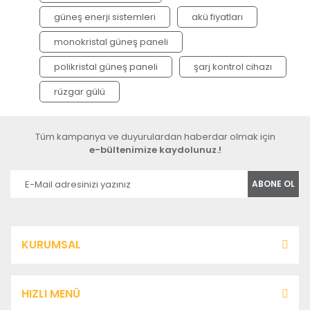
güneş enerji sistemleri
akü fiyatları
monokristal güneş paneli
polikristal güneş paneli
şarj kontrol cihazı
rüzgar gülü
Tüm kampanya ve duyurulardan haberdar olmak için
e-bültenimize kaydolunuz.!
ABONE OL
KURUMSAL
HIZLI MENÜ