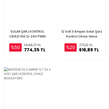
SOLAR ŞARJ KONTROL
12 Volt 3 Amper Solar Şarz
CİHAZI 10A 12-24V PWM
Kontrol Cihazı Gece
JUTA
Gündüz Modlu
1.548,71 TL
771,12 TL
%50
%20
774,35 TL
616,89 TL