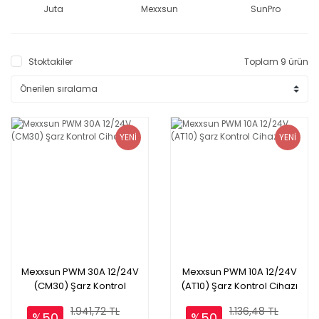
Juta
Mexxsun
SunPro
Stoktakiler
Toplam 9 ürün
YENİ
YENİ
Mexxsun PWM 30A 12/24V
Mexxsun PWM 10A 12/24V
(CM30) Şarz Kontrol
(AT10) Şarz Kontrol Cihazı
Cihazı
1.941,72 TL
1.136,48 TL
%50
%50