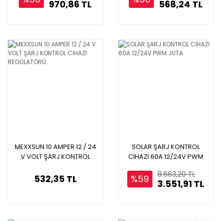
970,86 TL
568,24 TL
MEXXSUN 10 AMPER 12 / 24
SOLAR ŞARJ KONTROL
V VOLT ŞARJ KONTROL
CİHAZI 60A 12/24V PWM
CİHAZI REGÜLATÖRÜ
JUTA
8.663,20 TL
532,35 TL
%59
3.551,91 TL