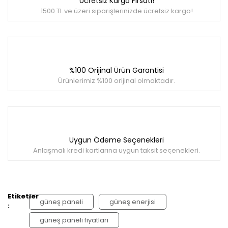
Ücretsiz Kargo Fırsatı!
1500 TL ve üzeri siparişlerinizde ücretsiz kargo!
Gönder
%100 Orijinal Ürün Garantisi
Ürünlerimiz %100 orijinal olmaktadır.
Uygun Ödeme Seçenekleri
Anlaşmalı kredi kartlarına uygun taksit seçenekleri.
Etiketler
güneş paneli
güneş enerjisi
:
güneş paneli fiyatları