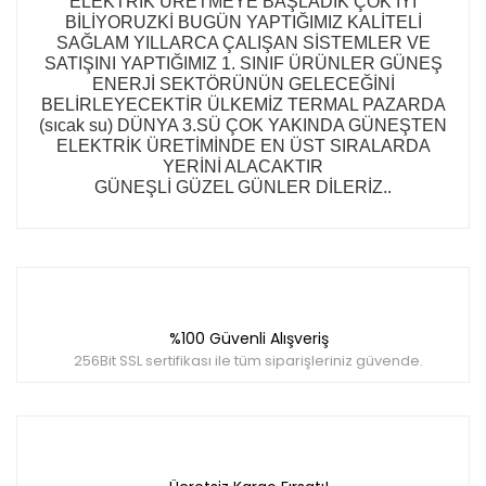
ELEKTRİK ÜRETMEYE BAŞLADIK ÇOK İYİ
BİLİYORUZKİ BUGÜN YAPTIĞIMIZ KALİTELİ
SAĞLAM YILLARCA ÇALIŞAN SİSTEMLER VE
SATIŞINI YAPTIĞIMIZ 1. SINIF ÜRÜNLER GÜNEŞ
ENERJİ SEKTÖRÜNÜN GELECEĞİNİ
BELİRLEYECEKTİR ÜLKEMİZ TERMAL PAZARDA
(sıcak su) DÜNYA 3.SÜ ÇOK YAKINDA GÜNEŞTEN
ELEKTRİK ÜRETİMİNDE EN ÜST SIRALARDA
YERİNİ ALACAKTIR
GÜNEŞLİ GÜZEL GÜNLER DİLERİZ..
Bu ürünün fiyat bilgisi, resim, ürün açıklamalarında ve
diğer konularda yetersiz gördüğünüz noktaları öneri
Bu ürüne ilk yorumu siz yapın!
formunu kullanarak tarafımıza iletebilirsiniz.
Görüş ve önerileriniz için teşekkür ederiz.
%100 Güvenli Alışveriş
Yorum Yaz
Ürün resmi kalitesiz, bozuk veya görüntülenemiyor.
256Bit SSL sertifikası ile tüm siparişleriniz güvende.
Ürün açıklamasında eksik bilgiler bulunuyor.
Ürün bilgilerinde hatalar bulunuyor.
Ürün fiyatı diğer sitelerden daha pahalı.
Bu ürüne benzer farklı alternatifler olmalı.