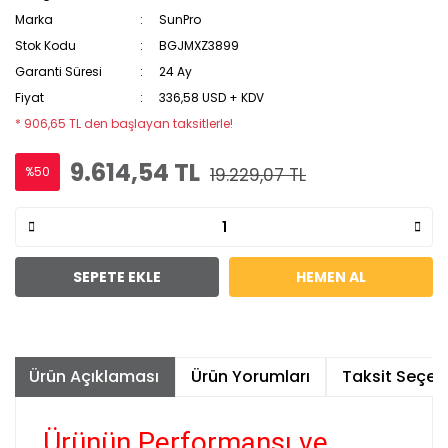
Marka
SunPro
Stok Kodu
BGJMXZ3899
Garanti Süresi
24 Ay
Fiyat
336,58 USD + KDV
* 906,65 TL den başlayan taksitlerle!
9.614,54 TL
%50
19.229,07 TL
SEPETE EKLE
HEMEN AL
Ürün Açıklaması
Ürün Yorumları
Taksit Seçene
Ürünün Performansı ve