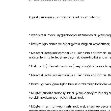
Kişisel verileriniz şu amaçlarla kullanılmaktadır:
* web sitesi-mobil uygulamalar üzerinden alışveriş yapa
* İletişim için adres ve diğer gerekli bilgileri kaydetmek,
* Mesafeli satış sözleşmesi ve Tüketicinin Korunması Ha
müşterilerimiz ile iletişime geçmek, gerekli bilgilendirm
* Elektronik (internet-mobil vs.) veya kağıt ortamında
* Mesafeli satış sözleşmesi ve Tüketicinin Korunması H
* Kamu güvenliğine ilişkin hususlarda talep halinde ve
* Müşterilerimize daha iyi bir alışveriş deneyimini sağla
verebilmek, kampanyaları aktarmak,
* Müşteri memnuniyetini artırmak, web sitesi ve-veya m
pazarlama ve reklam faaliyetlerinde kullanabilmek ve