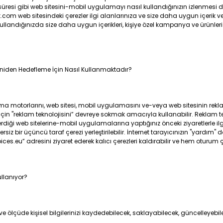
n süresi gibi web sitesini-mobil uygulamayı nasıl kullandığınızın izlenmes
rket.com web sitesindeki çerezler ilgi alanlarınıza ve size daha uygun içer
 kullandığınızda size daha uygun içerikleri, kişiye özel kampanya ve ürünler
Yeniden Hedefleme İçin Nasıl Kullanmaktadır?
a motorlarını, web sitesi, mobil uygulamasını ve-veya web sitesinin reklam ver
in "reklam teknolojisini” devreye sokmak amacıyla kullanabilir. Reklam tek
ği web sitelerine-mobil uygulamalarına yaptığınız önceki ziyaretlerle ilgili
siz bir üçüncü taraf çerezi yerleştirilebilir. İnternet tarayıcınızın "yardım"
eu” adresini ziyaret ederek kalıcı çerezleri kaldırabilir ve hem oturum çere
ullanıyor?
e ölçüde kişisel bilgilerinizi kaydedebilecek, saklayabilecek, güncelleyebil