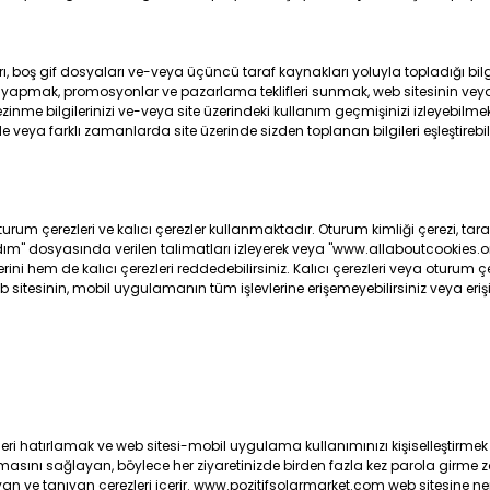
boş gif dosyaları ve-veya üçüncü taraf kaynakları yoluyla topladığı bilgile
 yapmak, promosyonlar ve pazarlama teklifleri sunmak, web sitesinin veya 
gezinme bilgilerinizi ve-veya site üzerindeki kullanım geçmişinizi izleyebil
le veya farklı zamanlarda site üzerinde sizden toplanan bilgileri eşleştirebil
erezleri ve kalıcı çerezler kullanmaktadır. Oturum kimliği çerezi, tarayıc
"yardım" dosyasında verilen talimatları izleyerek veya "www.allaboutcookies
erini hem de kalıcı çerezleri reddedebilirsiniz. Kalıcı çerezleri veya oturum ç
esinin, mobil uygulamanın tüm işlevlerine erişemeyebilirsiniz veya erişimin
leri hatırlamak ve web sitesi-mobil uygulama kullanımınızı kişiselleştirmek
sını sağlayan, böylece her ziyaretinizde birden fazla kez parola girme z
yan ve tanıyan çerezleri içerir. www.pozitifsolarmarket.com web sitesine