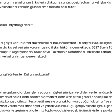
alarımızı kullanan 3. kişilerin dikkatine sunar. pozitifsolarmarket işbu Ki
çevesinde her zaman güncelleme hakkını saklı tutar.
a Yasal Dayanağı Nedir?
nda çeşitli kanunlarda düzenlemeler bulunmaktadır. En başta KVKK ile kişisel
 da kişisel verilerin korunmasına ilişkin hüküm içermektedir. 5237 Sayılı T
ülmüştür. Diğer yandan, 6502 sayılı Tüketicinin Korunması Hakkında Kanun
ı ve kullanılması gerekmektedir.
 Hangi Yöntemleri Kullanmaktadır?
uygulamalardan işlem yapan müşterilerimizin verdikleri veriler, müşterile
armarket’ne ait olan pozitifsolarmarket.com web sitesi çerez (cookie) kullan
 söz konusu cihazın tespit edilmesine olanak tanıyan, çoğunlukla harf ve s
hizmet verebilmek amacıyla ve yasal yükümlülüğü çerçevesinde, işbu Kişi
dı ile gezinme bilgilerinizi toplayacak, işleyecek, üçüncü kişilerle payl