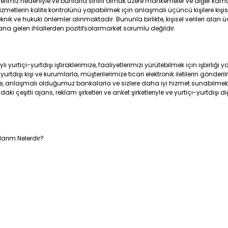
rimiz nedeniyle ve bunlarla sınırlı olmak üzere mahkemeler ve diğer kamu ku
zmetlerin kalite kontrolünü yapabilmek için anlaşmalı üçüncü kişilere kişise
eknik ve hukuki önlemler alınmaktadır. Bununla birlikte, kişisel verileri alan
a gelen ihlallerden pozitifsolarmarket sorumlu değildir.
ı yurtiçi-yurtdışı iştiraklerimize, faaliyetlerimizi yürütebilmek için işbirliği
rtdışı kişi ve kurumlarla, müşterilerimize ticari elektronik iletilerin gön
yle, anlaşmalı olduğumuz bankalarla ve sizlere daha iyi hizmet sunabilmek
çeşitli ajans, reklam şirketleri ve anket şirketleriyle ve yurtiçi-yurtdışı diğe
arım Nelerdir?