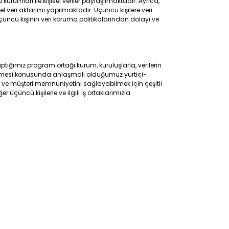
rumları ile kişisel veriler paylaşılmaktadır. Ayrıca,
l veri aktarımı yapılmaktadır. Üçüncü kişilere veri
 üçüncü kişinin veri koruma politikalarından dolayı ve
 yaptığımız program ortağı kurum, kuruluşlarla, verilerin
derilmesi konusunda anlaşmalı olduğumuz yurtiçi-
 ve müşteri memnuniyetini sağlayabilmek için çeşitli
r üçüncü kişilerle ve ilgili iş ortaklarımızla