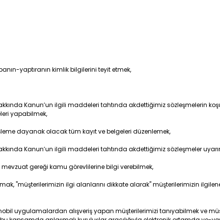
nın-yaptıranın kimlik bilgilerini teyit etmek,
kkında Kanun’un ilgili maddeleri tahtında akdettiğimiz sözleşmelerin koşul
eleri yapabilmek,
 işleme dayanak olacak tüm kayıt ve belgeleri düzenlemek,
akkında Kanun’un ilgili maddeleri tahtında akdettiğimiz sözleşmeler uyarın
 mevzuat gereği kamu görevlilerine bilgi verebilmek,
mak, "müşterilerimizin ilgi alanlarını dikkate alarak" müşterilerimizin ilgile
obil uygulamalardan alışveriş yapan müşterilerimizi tanıyabilmek ve müşte
 bu kapsamda anlaşmalı kuruluşlar aracılığıyla elektronik ortamda ve-vey