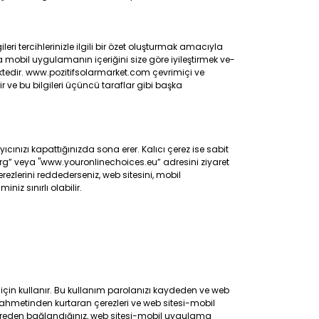
ri tercihlerinizle ilgili bir özet oluşturmak amacıyla
mobil uygulamanın içeriğini size göre iyileştirmek ve-
mektedir. www.pozitifsolarmarket.com çevrimiçi ve
ir ve bu bilgileri üçüncü taraflar gibi başka
ınızı kapattığınızda sona erer. Kalıcı çerez ise sabit
.org” veya "www.youronlinechoices.eu” adresini ziyaret
erezlerini reddederseniz, web sitesini, mobil
iz sınırlı olabilir.
 için kullanır. Bu kullanım parolanızı kaydeden ve web
ahmetinden kurtaran çerezleri ve web sitesi-mobil
 nereden bağlandığınız, web sitesi-mobil uygulama