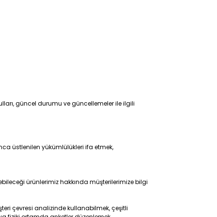
ları, güncel durumu ve güncellemeler ile ilgili
ca üstlenilen yükümlülükleri ifa etmek,
nebileceği ürünlerimiz hakkında müşterilerimize bilgi
ri çevresi analizinde kullanabilmek, çeşitli
a fiziki ortamda anketler düzenlemek,