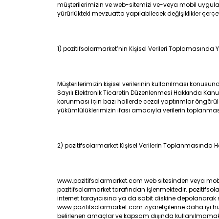
müşterilerimizin ve web-sitemizi ve-veya mobil uygulam
yürürlükteki mevzuatta yapılabilecek değişiklikler çer
1) pozitifsolarmarket’nin Kişisel Verileri Toplamasınd
Müşterilerimizin kişisel verilerinin kullanılması konusu
Sayılı Elektronik Ticaretin Düzenlenmesi Hakkında Kanun
korunması için bazı hallerde cezai yaptırımlar öngör
yükümlülüklerimizin ifası amacıyla verilerin toplanmas
2) pozitifsolarmarket Kişisel Verilerin Toplanmasında
www.pozitifsolarmarket.com web sitesinden veya mobil 
pozitifsolarmarket tarafından işlenmektedir. pozitifsol
internet tarayıcısına ya da sabit diskine depolanarak
www.pozitifsolarmarket.com ziyaretçilerine daha iyi 
belirlenen amaçlar ve kapsam dışında kullanılmamak kay