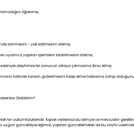
anılmadığını öğrenme,
de silinmesini - yok edilmesini isteme,
tleri uyarınca yapılan işlemlerin bildirilmesini isteme,
edeniyle aleyhinize bir sonucun ortaya çıkmasına itiraz etme,
ramanız hâlinde zararın giderilmesini talep etme haklarına sahip olduğunuz
l Haberdar Olabilirim?
in yükümlülükleridir. Kişisel verilerinizi bu bilinçle ve mevzuatın gerektird
a uygun güncelleyeceğimizi, yapılan güncellemeleri de bu sayfa üzerinden 