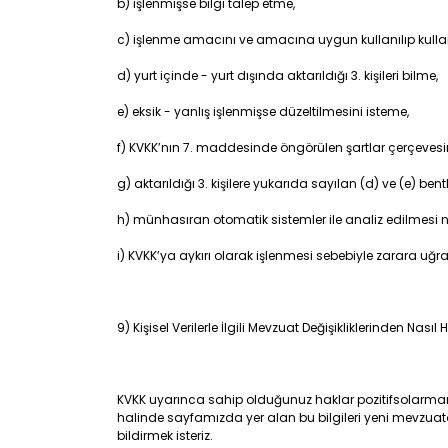
b) işlenmişse bilgi talep etme,
c) işlenme amacını ve amacına uygun kullanılıp kull
d) yurt içinde - yurt dışında aktarıldığı 3. kişileri bilme,
e) eksik - yanlış işlenmişse düzeltilmesini isteme,
f) KVKK’nın 7. maddesinde öngörülen şartlar çerçevesin
g) aktarıldığı 3. kişilere yukarıda sayılan (d) ve (e) ben
h) münhasıran otomatik sistemler ile analiz edilmesi n
i) KVKK’ya aykırı olarak işlenmesi sebebiyle zarara uğ
9) Kişisel Verilerle İlgili Mevzuat Değişikliklerinden Nası
KVKK uyarınca sahip olduğunuz haklar pozitifsolarmarket’n
halinde sayfamızda yer alan bu bilgileri yeni mevzuat
bildirmek isteriz.