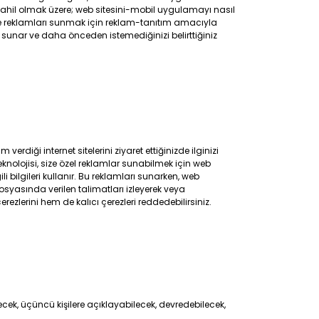
i dahil olmak üzere; web sitesini-mobil uygulamayı nasıl
ik ve reklamları sunmak için reklam-tanıtım amacıyla
i sunar ve daha önceden istemediğinizi belirttiğiniz
diği internet sitelerini ziyaret ettiğinizde ilginizi
nolojisi, size özel reklamlar sunabilmek için web
 bilgileri kullanır. Bu reklamları sunarken, web
 dosyasında verilen talimatları izleyerek veya
zlerini hem de kalıcı çerezleri reddedebilirsiniz.
ecek, üçüncü kişilere açıklayabilecek, devredebilecek,