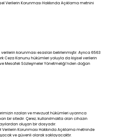
şisel Verilerin Korunması Hakkında Açıklama metnini
 verilerin korunması esasları belirlenmiştir. Ayrıca 6563
ürk Ceza Kanunu hükümleri yoluyla da kişisel verilerin
 ve Mesafeli Sözleşmeler Yönetmeliği’nden doğan
rimizin rızaları ve mevzuat hükümleri uyarınca
an bir sitedir. Çerez; kullanılmakta olan cihazın
ayılardan oluşan bir dosyadır.
sel Verilerin Korunması Hakkında Açıklama metninde
aşacak ve güvenli olarak saklayacaktır.