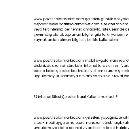
www.pozitifsolarmarket.com çerezleri; günlük dosyaları, 
depolar. www.pozitifsolarmarket.com size özel tanıtım
veya tercihlerinizi belirlemek amacıyla; site üzerinde 
çevrimdışı olarak toplanan bilgiler gibi farklı yöntemler
kaynaklardan alınan bilgilerle birlikte kullanabilir.
www.pozitifsolarmarket.com mobil uygulamasında oturum ç
diskinizde uzun bir süre kalır. İnternet tarayıcınızın 
ederek kalıcı çerezleri kaldırabilir ve hem oturum çerezl
uygulamayı kullanmaya devam edebilirsiniz fakat web sit
3) İnternet Sitesi Çerezleri Nasıl Kullanılmaktadır?
www.pozitifsolarmarket.com çerezleri; yaptığınız tercih
sitesi-mobil uygulama oturumunuzun sürekli açık kalma
uygulamaya daha sonraki ziyaretlerinizde sizi hatırla