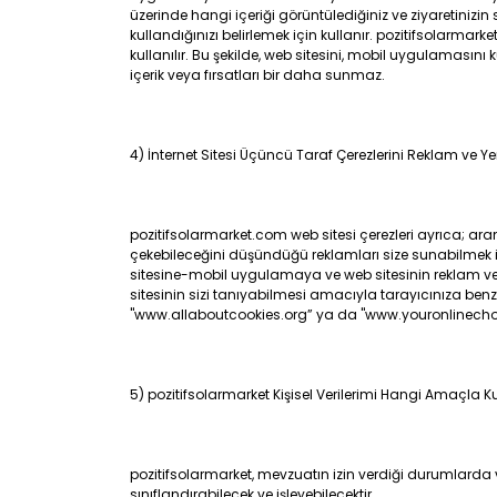
üzerinde hangi içeriği görüntülediğiniz ve ziyaretinizi
kullandığınızı belirlemek için kullanır. pozitifsolarma
kullanılır. Bu şekilde, web sitesini, mobil uygulamasını
içerik veya fırsatları bir daha sunmaz.
4) İnternet Sitesi Üçüncü Taraf Çerezlerini Reklam ve 
pozitifsolarmarket.com web sitesi çerezleri ayrıca; aram
çekebileceğini düşündüğü reklamları size sunabilmek iç
sitesine-mobil uygulamaya ve web sitesinin reklam verdi
sitesinin sizi tanıyabilmesi amacıyla tarayıcınıza benzer
"www.allaboutcookies.org” ya da "www.youronlinechoices.
5) pozitifsolarmarket Kişisel Verilerimi Hangi Amaçla K
pozitifsolarmarket, mevzuatın izin verdiği durumlarda v
sınıflandırabilecek ve işleyebilecektir.