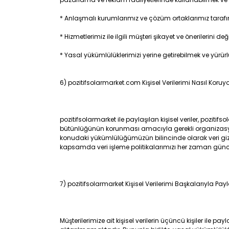
* Anlaşmalı kurumlarımız ve çözüm ortaklarımız tarafınd
* Hizmetlerimiz ile ilgili müşteri şikayet ve önerilerini de
* Yasal yükümlülüklerimizi yerine getirebilmek ve yürü
6) pozitifsolarmarket.com Kişisel Verilerimi Nasıl Koruy
pozitifsolarmarket ile paylaşılan kişisel veriler, pozitif
bütünlüğünün korunması amacıyla gerekli organizasyo
konudaki yükümlülüğümüzün bilincinde olarak veri gizli
kapsamda veri işleme politikalarımızı her zaman güncell
7) pozitifsolarmarket Kişisel Verilerimi Başkalarıyla Pa
Müşterilerimize ait kişisel verilerin üçüncü kişiler ile p