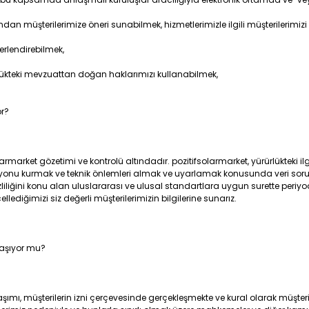
an müşterilerimize öneri sunabilmek, hizmetlerimizle ilgili müşterilerimizi 
ğerlendirebilmek,
rlükteki mevzuattan doğan haklarımızı kullanabilmek,
or?
solarmarket gözetimi ve kontrolü altındadır. pozitifsolarmarket, yürürlükteki i
nu kurmak ve teknik önlemleri almak ve uyarlamak konusunda veri sorum
liğini konu alan uluslararası ve ulusal standartlara uygun surette periyod
ediğimizi siz değerli müşterilerimizin bilgilerine sunarız.
ylaşıyor mu?
aylaşımı, müşterilerin izni çerçevesinde gerçekleşmekte ve kural olarak müşter