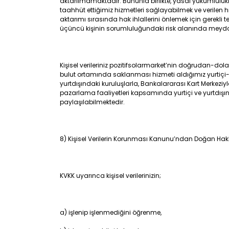
aktarılmamaktadır. Bununla birlikte, yasal yükümlülükle
taahhüt ettiğimiz hizmetleri sağlayabilmek ve verilen hi
aktarımı sırasında hak ihlallerini önlemek için gerekli t
üçüncü kişinin sorumluluğundaki risk alanında meydan
Kişisel verileriniz pozitifsolarmarket’nin doğrudan-dolayl
bulut ortamında saklanması hizmeti aldığımız yurtiçi-yu
yurtdışındaki kuruluşlarla, Bankalararası Kart Merkezi
pazarlama faaliyetleri kapsamında yurtiçi ve yurtdışındaki 
paylaşılabilmektedir.
8) Kişisel Verilerin Korunması Kanunu’ndan Doğan Hakl
KVKK uyarınca kişisel verilerinizin;
a) işlenip işlenmediğini öğrenme,