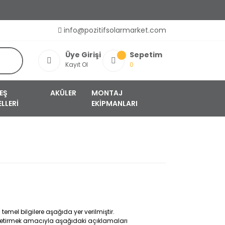
info@pozitifsolarmarket.com
Üye Girişi
Sepetim
Kayıt Ol
0
EŞ
AKÜLER
MONTAJ
LLERİ
EKİPMANLARI
 temel bilgilere aşağıda yer verilmiştir.
 getirmek amacıyla aşağıdaki açıklamaları