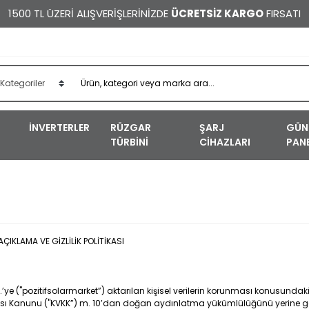
1500 TL ÜZERİ ALIŞVERİŞLERİNİZDE
ÜCRETSİZ KARGO
FIRSATI
İNVERTERLER
RÜZGAR
ŞARJ
GÜN
TÜRBİNİ
CİHAZLARI
PANE
A VE GİZLİLİK POLİTİKASI
Tİ.’ye ("pozitifsolarmarket”) aktarılan kişisel verilerin korunması konusundaki
runması Kanunu ("KVKK”) m. 10’dan doğan aydınlatma yükümlülüğünü yerine