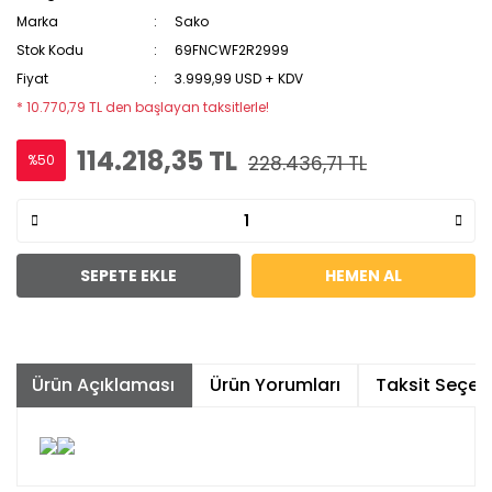
Marka
Sako
Stok Kodu
69FNCWF2R2999
Fiyat
3.999,99 USD + KDV
* 10.770,79 TL den başlayan taksitlerle!
114.218,35 TL
%50
228.436,71 TL
SEPETE EKLE
HEMEN AL
Ürün Açıklaması
Ürün Yorumları
Taksit Seçene