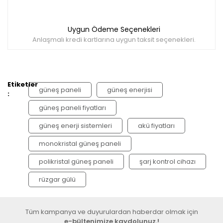
Uygun Ödeme Seçenekleri
Anlaşmalı kredi kartlarına uygun taksit seçenekleri.
Etiketler
güneş paneli
güneş enerjisi
:
güneş paneli fiyatları
güneş enerji sistemleri
akü fiyatları
monokristal güneş paneli
polikristal güneş paneli
şarj kontrol cihazı
rüzgar gülü
Tüm kampanya ve duyurulardan haberdar olmak için
e-bültenimize kaydolunuz.!