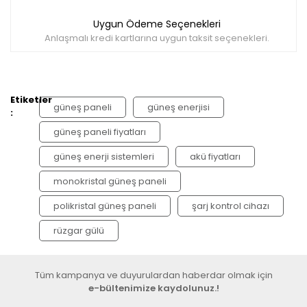
Uygun Ödeme Seçenekleri
Anlaşmalı kredi kartlarına uygun taksit seçenekleri.
Etiketler
güneş paneli
güneş enerjisi
:
güneş paneli fiyatları
güneş enerji sistemleri
akü fiyatları
monokristal güneş paneli
polikristal güneş paneli
şarj kontrol cihazı
rüzgar gülü
Tüm kampanya ve duyurulardan haberdar olmak için
e-bültenimize kaydolunuz.!