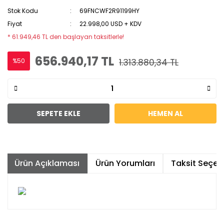
Stok Kodu
69FNCWF2R91199HY
Fiyat
22.998,00 USD + KDV
* 61.949,46 TL den başlayan taksitlerle!
656.940,17 TL
%50
1.313.880,34 TL
SEPETE EKLE
HEMEN AL
Ürün Açıklaması
Ürün Yorumları
Taksit Seçene
Bu ürünün fiyat bilgisi, resim, ürün açıklamalarında ve