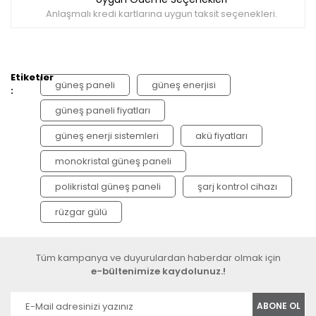
Anlaşmalı kredi kartlarına uygun taksit seçenekleri.
Etiketler
güneş paneli
güneş enerjisi
:
güneş paneli fiyatları
güneş enerji sistemleri
akü fiyatları
monokristal güneş paneli
polikristal güneş paneli
şarj kontrol cihazı
rüzgar gülü
Tüm kampanya ve duyurulardan haberdar olmak için
e-bültenimize kaydolunuz.!
ABONE OL