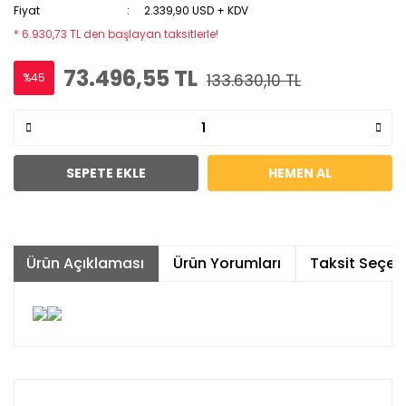
Fiyat
2.339,90 USD + KDV
* 6.930,73 TL den başlayan taksitlerle!
73.496,55 TL
%45
133.630,10 TL
SEPETE EKLE
HEMEN AL
Ürün Açıklaması
Ürün Yorumları
Taksit Seçene
Bu ürünün fiyat bilgisi, resim, ürün açıklamalarında ve
diğer konularda yetersiz gördüğünüz noktaları öneri
Bu ürüne ilk yorumu siz yapın!
formunu kullanarak tarafımıza iletebilirsiniz.