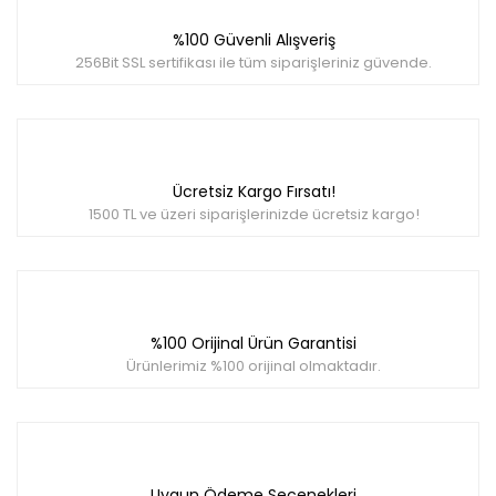
Görüş ve önerileriniz için teşekkür ederiz.
%100 Güvenli Alışveriş
Yorum Yaz
Ürün resmi kalitesiz, bozuk veya görüntülenemiyor.
256Bit SSL sertifikası ile tüm siparişleriniz güvende.
Ürün açıklamasında eksik bilgiler bulunuyor.
Ürün bilgilerinde hatalar bulunuyor.
Ürün fiyatı diğer sitelerden daha pahalı.
Bu ürüne benzer farklı alternatifler olmalı.
Ücretsiz Kargo Fırsatı!
1500 TL ve üzeri siparişlerinizde ücretsiz kargo!
Gönder
%100 Orijinal Ürün Garantisi
Ürünlerimiz %100 orijinal olmaktadır.
Uygun Ödeme Seçenekleri