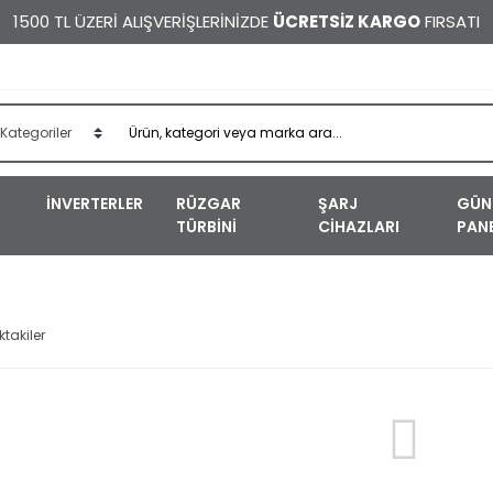
1500 TL ÜZERİ ALIŞVERİŞLERİNİZDE
ÜCRETSİZ KARGO
FIRSATI
İNVERTERLER
RÜZGAR
ŞARJ
GÜN
TÜRBİNİ
CİHAZLARI
PANE
ktakiler