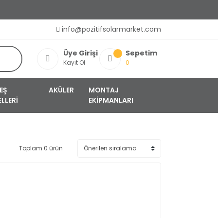
info@pozitifsolarmarket.com
Üye Girişi
Sepetim
Kayıt Ol
0
EŞ
AKÜLER
MONTAJ
LLERİ
EKİPMANLARI
Toplam 0 ürün