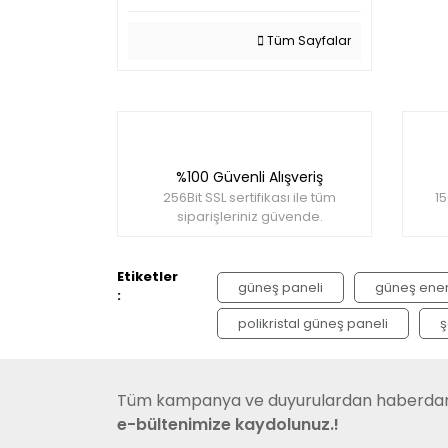
Tüm Sayfalar
%100 Güvenli Alışveriş
256Bit SSL sertifikası ile tüm
15
siparişleriniz güvende.
Etiketler
güneş paneli
güneş enerj
:
polikristal güneş paneli
ş
Tüm kampanya ve duyurulardan haberdar 
e-bültenimize kaydolunuz.!