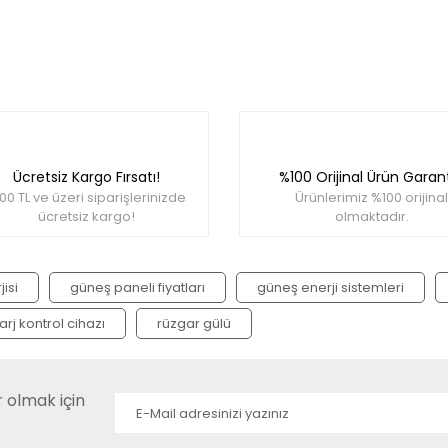
Ücretsiz Kargo Fırsatı!
%100 Orijinal Ürün Garant
00 TL ve üzeri siparişlerinizde
Ürünlerimiz %100 orijinal
ücretsiz kargo!
olmaktadır.
isi
güneş paneli fiyatları
güneş enerji sistemleri
arj kontrol cihazı
rüzgar gülü
olmak için