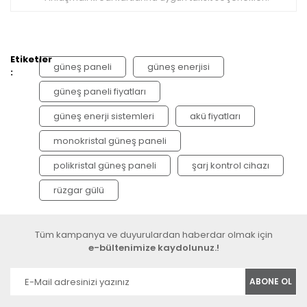
Etiketler
güneş paneli
güneş enerjisi
:
güneş paneli fiyatları
güneş enerji sistemleri
akü fiyatları
monokristal güneş paneli
polikristal güneş paneli
şarj kontrol cihazı
rüzgar gülü
Tüm kampanya ve duyurulardan haberdar olmak için
e-bültenimize kaydolunuz.!
ABONE OL