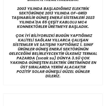
2003 YILINDA BAŞLADIĞIMIZ ELEKTRİK
SEKTÖRÜNDE 2013 YILINDA OF-GRİD
TAŞINABİLİR GÜNEŞ ENERJİ SİSTEMLERİ 2023
YILINDA'DA 65 ÇEŞİT KABLOLU MC4
KONNEKTÖRLER ÜRETMEYE BAŞLADIK.
ÇOK İYİ BİLİYORUZKİ BUGÜN YAPTIĞIMIZ
KALİTELİ SAĞLAM YILLARCA ÇALIŞAN
SİSTEMLER VE SATIŞINI YAPTIĞIMIZ 1. SINIF
ÜRÜNLER GÜNEŞ ENERJİ SEKTÖRÜNÜN
GELECEĞİNİ BELİRLEYECEKTİR ÜLKEMİZ TERMAL
PAZARDA (sıcak su) DÜNYA 3.SÜ ÇOK
YAKINDA GÜNEŞTEN ELEKTRİK ÜRETİMİNDE EN
ÜST SIRALARDA YERİNİ ALACAKTIR
POZİTİF SOLAR GÜNEŞLİ GÜZEL GÜNLER
DİLERİZ.
Bu ürünün fiyat bilgisi, resim, ürün açıklamalarında ve
diğer konularda yetersiz gördüğünüz noktaları öneri
Bu ürüne ilk yorumu siz yapın!
formunu kullanarak tarafımıza iletebilirsiniz.
Görüş ve önerileriniz için teşekkür ederiz.