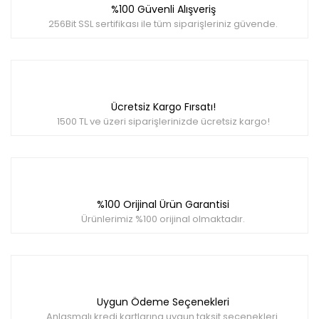
%100 Güvenli Alışveriş
Yorum Yaz
Ürün resmi kalitesiz, bozuk veya görüntülenemiyor.
256Bit SSL sertifikası ile tüm siparişleriniz güvende.
Ürün açıklamasında eksik bilgiler bulunuyor.
Ürün bilgilerinde hatalar bulunuyor.
Ürün fiyatı diğer sitelerden daha pahalı.
Bu ürüne benzer farklı alternatifler olmalı.
Ücretsiz Kargo Fırsatı!
1500 TL ve üzeri siparişlerinizde ücretsiz kargo!
Gönder
%100 Orijinal Ürün Garantisi
Ürünlerimiz %100 orijinal olmaktadır.
Uygun Ödeme Seçenekleri
Anlaşmalı kredi kartlarına uygun taksit seçenekleri.