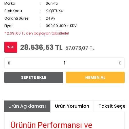
Marka
SunPro
Stok Kodu
KLQRTUX4
Garanti Süresi
24 Ay
Fiyat
999,00 USD + KDV
* 2.691,00 TL den başlayan taksitlerle!
28.536,53 TL
%50
57.073,07 TL
SEPETE EKLE
HEMEN AL
Ürün Açıklaması
Ürün Yorumları
Taksit Seçene
Ürünün Performansı ve