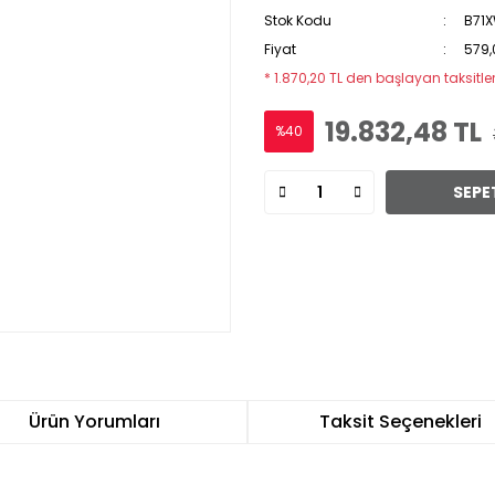
Stok Kodu
B71
Fiyat
579,
* 1.870,20 TL den başlayan taksitler
19.832,48 TL
%40
SEPE
Ürün Yorumları
Taksit Seçenekleri