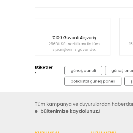
Bu ürünün fiyat bilgisi, resim, ürün açıklamala
Görüş ve önerileriniz için teşekkür ederiz.
Ürün resmi kalitesiz, bozuk veya görüntülene
%100 Güvenli Alışveriş
Ürün açıklamasında eksik bilgiler bulunuyor.
256Bit SSL sertifikası ile tüm
15
Ürün bilgilerinde hatalar bulunuyor.
siparişleriniz güvende.
Ürün fiyatı diğer sitelerden daha pahalı.
Bu ürüne benzer farklı alternatifler olmalı.
Etiketler
güneş paneli
güneş enerj
:
polikristal güneş paneli
ş
Tüm kampanya ve duyurulardan haberdar 
e-bültenimize kaydolunuz.!