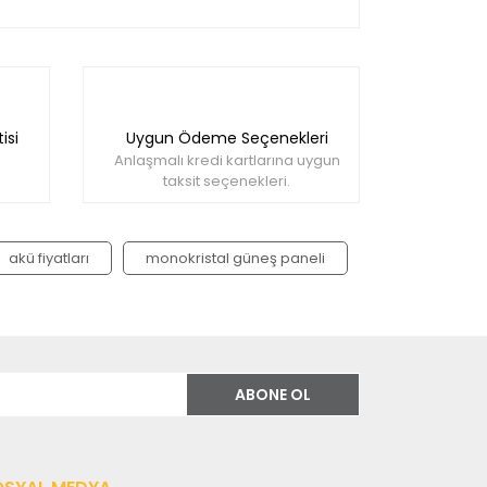
llanarak tarafımıza iletebilirsiniz.
isi
Uygun Ödeme Seçenekleri
Anlaşmalı kredi kartlarına uygun
taksit seçenekleri.
akü fiyatları
monokristal güneş paneli
ABONE OL