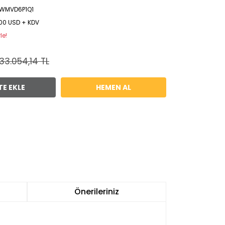
XWMVD6P1Q1
00 USD + KDV
le!
33.054,14 TL
TE EKLE
HEMEN AL
Önerileriniz