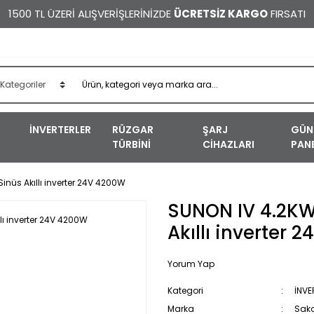
1500 TL ÜZERİ ALIŞVERİŞLERİNİZDE
ÜCRETSİZ KARGO
FIRSATI
İNVERTERLER
RÜZGAR
ŞARJ
GÜN
TÜRBİNİ
CİHAZLARI
PANE
nüs Akıllı inverter 24V 4200W
SUNON IV 4.2K
Akıllı inverter
Yorum Yap
Kategori
İNVE
Marka
Sak