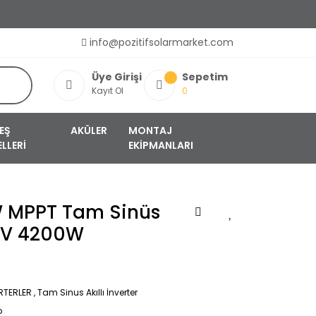
info@pozitifsolarmarket.com
Üye Girişi
Sepetim
Kayıt Ol
0
EŞ
AKÜLER
MONTAJ
LLERİ
EKİPMANLARI
W MPPT Tam Sinüs
 24V 4200W
RTERLER
,
Tam Sinus Akıllı İnverter
o