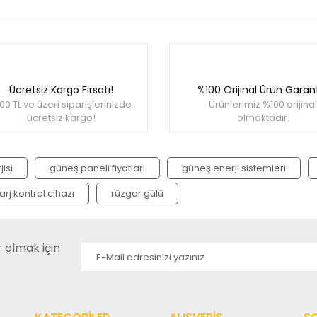
rında ve diğer konularda yetersiz gördüğünüz noktaları öneri formunu ku
Bu ürüne ilk yorumu siz yapın!
miyor.
Ücretsiz Kargo Fırsatı!
%100 Orijinal Ürün Garant
Yorum Yaz
00 TL ve üzeri siparişlerinizde
Ürünlerimiz %100 orijinal
ücretsiz kargo!
olmaktadır.
isi
güneş paneli fiyatları
güneş enerji sistemleri
arj kontrol cihazı
rüzgar gülü
olmak için
Gönder