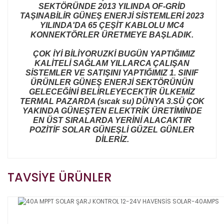
SEKTÖRÜNDE 2013 YILINDA OF-GRİD
TAŞINABİLİR GÜNEŞ ENERJİ SİSTEMLERİ 2023
YILINDA'DA 65 ÇEŞİT KABLOLU MC4
KONNEKTÖRLER ÜRETMEYE BAŞLADIK.
ÇOK İYİ BİLİYORUZKİ BUGÜN YAPTIĞIMIZ
KALİTELİ SAĞLAM YILLARCA ÇALIŞAN
SİSTEMLER VE SATIŞINI YAPTIĞIMIZ 1. SINIF
ÜRÜNLER GÜNEŞ ENERJİ SEKTÖRÜNÜN
GELECEĞİNİ BELİRLEYECEKTİR ÜLKEMİZ
TERMAL PAZARDA (sıcak su) DÜNYA 3.SÜ ÇOK
YAKINDA GÜNEŞTEN ELEKTRİK ÜRETİMİNDE
EN ÜST SIRALARDA YERİNİ ALACAKTIR
POZİTİF SOLAR GÜNEŞLİ GÜZEL GÜNLER
DİLERİZ.
Bu ürünün fiyat bilgisi, resim, ürün açıklamalarında ve
TAVSİYE ÜRÜNLER
diğer konularda yetersiz gördüğünüz noktaları öneri
Bu ürüne ilk yorumu siz yapın!
formunu kullanarak tarafımıza iletebilirsiniz.
Görüş ve önerileriniz için teşekkür ederiz.
Yorum Yaz
Ürün resmi kalitesiz, bozuk veya görüntülenemiyor.