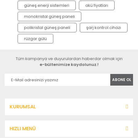
güneş enerji sistemleri
akü fiyatları
monokristal güneş paneli
polikristal güneş paneli
şarj kontrol cihazı
rüzgar gülü
Tüm kampanya ve duyurulardan haberdar olmak için
e-bültenimize kaydolunuz.!
ABONE OL
KURUMSAL
HIZLI MENÜ