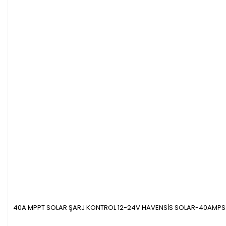
Ürün açıklamasında eksik bilgiler bulunuyor.
Ürün bilgilerinde hatalar bulunuyor.
Ürün fiyatı diğer sitelerden daha pahalı.
Bu ürüne benzer farklı alternatifler olmalı.
Gönder
40A MPPT SOLAR ŞARJ KONTROL 12-24V HAVENSİS SOLAR-40AMPS