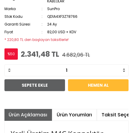
KABLOLAR
Marka
SunPro
Stok Kodu
QD1A4XF3Z78766
Garanti Süresi
24 Ay
Fiyat
82,00 USD + KDV
* 220,80 TL den başlayan taksitlerle!
2.341,48 TL
%50
4.682,96 TL
SEPETE EKLE
HEMEN AL
Ürün Açıklaması
Ürün Yorumları
Taksit Seçene