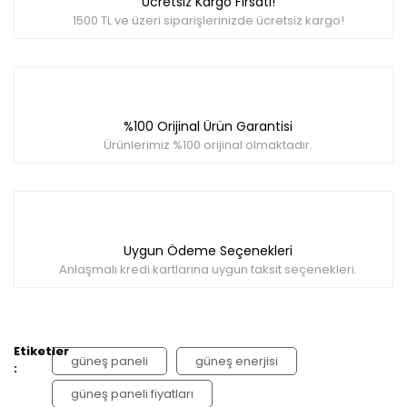
Ücretsiz Kargo Fırsatı!
1500 TL ve üzeri siparişlerinizde ücretsiz kargo!
Gönder
%100 Orijinal Ürün Garantisi
Ürünlerimiz %100 orijinal olmaktadır.
Uygun Ödeme Seçenekleri
Anlaşmalı kredi kartlarına uygun taksit seçenekleri.
Etiketler
güneş paneli
güneş enerjisi
:
güneş paneli fiyatları