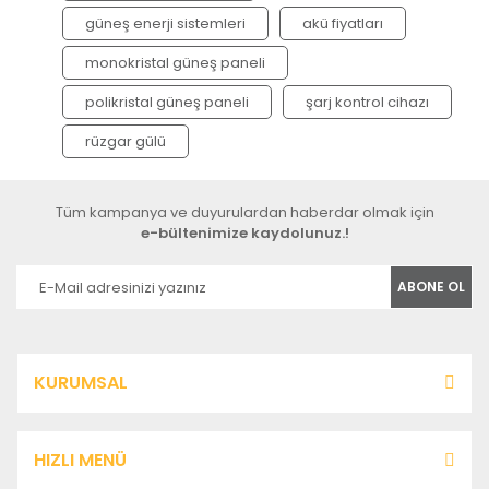
güneş enerji sistemleri
akü fiyatları
monokristal güneş paneli
polikristal güneş paneli
şarj kontrol cihazı
rüzgar gülü
Tüm kampanya ve duyurulardan haberdar olmak için
e-bültenimize kaydolunuz.!
ABONE OL
KURUMSAL
HIZLI MENÜ