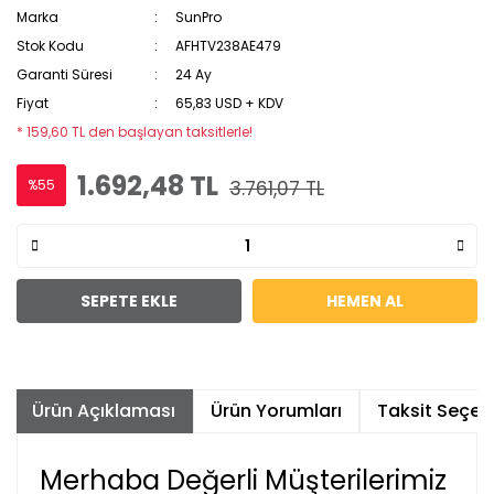
Marka
SunPro
Stok Kodu
AFHTV238AE479
Garanti Süresi
24 Ay
Fiyat
65,83 USD + KDV
* 159,60 TL den başlayan taksitlerle!
1.692,48 TL
%55
3.761,07 TL
SEPETE EKLE
HEMEN AL
Ürün Açıklaması
Ürün Yorumları
Taksit Seçene
Merhaba Değerli Müşterilerimiz