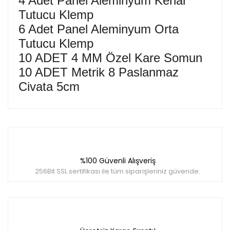
4 Adet Panel Aleminyum Kenar
Tutucu Klemp
6 Adet Panel Aleminyum Orta
Tutucu Klemp
10 ADET 4 MM Özel Kare Somun
10 ADET Metrik 8 Paslanmaz
Civata 5cm
Bu ürünün fiyat bilgisi, resim, ürün açıklamalarında ve
diğer konularda yetersiz gördüğünüz noktaları öneri
Bu ürüne ilk yorumu siz yapın!
formunu kullanarak tarafımıza iletebilirsiniz.
Görüş ve önerileriniz için teşekkür ederiz.
%100 Güvenli Alışveriş
Yorum Yaz
Ürün resmi kalitesiz, bozuk veya görüntülenemiyor.
256Bit SSL sertifikası ile tüm siparişleriniz güvende.
Ürün açıklamasında eksik bilgiler bulunuyor.
Ürün bilgilerinde hatalar bulunuyor.
Ürün fiyatı diğer sitelerden daha pahalı.
Bu ürüne benzer farklı alternatifler olmalı.