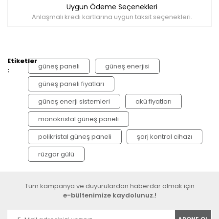
Uygun Ödeme Seçenekleri
Anlaşmalı kredi kartlarına uygun taksit seçenekleri.
Etiketler
güneş paneli
güneş enerjisi
:
güneş paneli fiyatları
güneş enerji sistemleri
akü fiyatları
monokristal güneş paneli
polikristal güneş paneli
şarj kontrol cihazı
rüzgar gülü
Tüm kampanya ve duyurulardan haberdar olmak için
e-bültenimize kaydolunuz.!