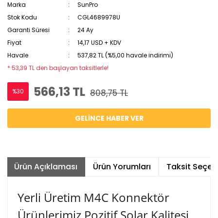
Marka
SunPro
Stok Kodu
CGL4689978U
Garanti Süresi
24 Ay
Fiyat
14,17 USD + KDV
Havale
537,82 TL (%5,00 havale indirimi)
* 53,39 TL den başlayan taksitlerle!
566,13 TL
%30
808,75 TL
GELİNCE HABER VER
Ürün Açıklaması
Ürün Yorumları
Taksit Seçene
Yerli Üretim M4C Konnektör
Ürünlerimiz Pozitif Solar Kalitesi