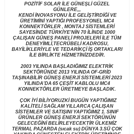
POZİTİF SOLAR İLE GÜNEŞLİ GÜZEL
GÜNLERE,,,
KENDİ İNOVASYONU İLE GELİŞTİRDİĞİ VE
ÜRETİMİNİ YAPTIĞI PROFESYONEL MC4
KONNEKTÖRLER , MONTAJ SİSTEMLERİ
SAYESİNDE TÜRKİYE'NİN 70 İLİNDE 1000
ÇALIŞAN GÜNEŞ PANELİ PROJELERİ İLE TÜM
DENEYİMLİ,TECRÜBELİ KADROSU,
BAYİLİKLERİYLE VE TEDARİKÇİ İŞ ORTAKLARI
İLE BİRLİKTE HİZMETİNİZDEDİR.
2003 YILINDA BAŞLADIĞIMIZ ELEKTRİK
SEKTÖRÜNDE 2013 YILINDA OF-GRİD
TAŞINABİLİR GÜNEŞ ENERJİ SİSTEMLERİ 2023
YILINDA'DA 65 ÇEŞİT KABLOLU MC4
KONNEKTÖRLER ÜRETMEYE BAŞLADIK.
ÇOK İYİ BİLİYORUZKİ BUGÜN YAPTIĞIMIZ
KALİTELİ SAĞLAM YILLARCA ÇALIŞAN
SİSTEMLER VE SATIŞINI YAPTIĞIMIZ 1. SINIF
ÜRÜNLER GÜNEŞ ENERJİ SEKTÖRÜNÜN
GELECEĞİNİ BELİRLEYECEKTİR ÜLKEMİZ
TERMAL PAZARDA (sıcak su) DÜNYA 3.SÜ ÇOK