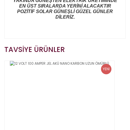
YAKINDA GÜNEŞTEN ELEKTRİK ÜRETİMİNDE
EN ÜST SIRALARDA YERİNİ ALACAKTIR
POZİTİF SOLAR GÜNEŞLİ GÜZEL GÜNLER
DİLERİZ.
Bu ürünün fiyat bilgisi, resim, ürün açıklamalarında ve
TAVSİYE ÜRÜNLER
diğer konularda yetersiz gördüğünüz noktaları öneri
Bu ürüne ilk yorumu siz yapın!
formunu kullanarak tarafımıza iletebilirsiniz.
Görüş ve önerileriniz için teşekkür ederiz.
Yorum Yaz
YENİ
Ürün resmi kalitesiz, bozuk veya görüntülenemiyor.
Ürün açıklamasında eksik bilgiler bulunuyor.
Ürün bilgilerinde hatalar bulunuyor.
Ürün fiyatı diğer sitelerden daha pahalı.
Bu ürüne benzer farklı alternatifler olmalı.