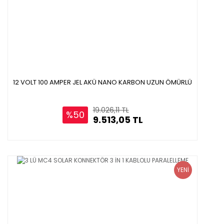
Gönder
12 VOLT 100 AMPER JEL AKÜ NANO KARBON UZUN ÖMÜRLÜ
19.026,11 TL
%50
9.513,05 TL
YENİ