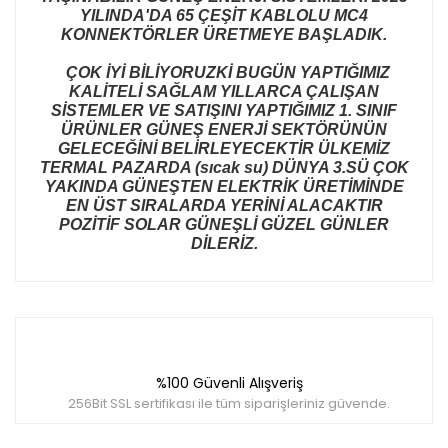
YILINDA'DA 65 ÇEŞİT KABLOLU MC4
KONNEKTÖRLER ÜRETMEYE BAŞLADIK.
ÇOK İYİ BİLİYORUZKİ BUGÜN YAPTIĞIMIZ
KALİTELİ SAĞLAM YILLARCA ÇALIŞAN
SİSTEMLER VE SATIŞINI YAPTIĞIMIZ 1. SINIF
ÜRÜNLER GÜNEŞ ENERJİ SEKTÖRÜNÜN
GELECEĞİNİ BELİRLEYECEKTİR ÜLKEMİZ
TERMAL PAZARDA (sıcak su) DÜNYA 3.SÜ ÇOK
YAKINDA GÜNEŞTEN ELEKTRİK ÜRETİMİNDE
EN ÜST SIRALARDA YERİNİ ALACAKTIR
POZİTİF SOLAR GÜNEŞLİ GÜZEL GÜNLER
DİLERİZ.
Bu ürünün fiyat bilgisi, resim, ürün açıklamalarında ve
diğer konularda yetersiz gördüğünüz noktaları öneri
Bu ürüne ilk yorumu siz yapın!
formunu kullanarak tarafımıza iletebilirsiniz.
Görüş ve önerileriniz için teşekkür ederiz.
%100 Güvenli Alışveriş
Yorum Yaz
Ürün resmi kalitesiz, bozuk veya görüntülenemiyor.
256Bit SSL sertifikası ile tüm siparişleriniz güvende.
Ürün açıklamasında eksik bilgiler bulunuyor.