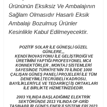
Ürününün Eksiksiz Ve Ambalajının
Sağlam Olmasıdır Hasarlı Eksik
Ambalajı Bozulmuş Ürünler
Kesinlikle Kabul Edilmeyecektir.
POZİTİF SOLAR İLE GÜNEŞLİ GÜZEL
GÜNLERE,,,
KENDİ İNOVASYONU İLE GELİŞTİRDİĞİ VE
ÜRETİMİNİ YAPTIĞI PROFESYONEL MC4
KONNEKTÖRLER , MONTAJ SİSTEMLERİ
SAYESİNDE TÜRKİYE'NİN 70 İLİNDE 1000
ÇALIŞAN GÜNEŞ PANELİ PROJELERİ İLE TÜM
DENEYİMLİ,TECRÜBELİ KADROSU,
BAYİLİKLERİYLE VE TEDARİKÇİ İŞ ORTAKLARI
İLE BİRLİKTE HİZMETİNİZDEDİR.
2003 YILINDA BAŞLADIĞIMIZ ELEKTRİK
SEKTÖRÜNDE 2013 YILINDA OF-GRİD
TAŞINABİLİR GÜNEŞ ENERJİ SİSTEMLERİ 2023