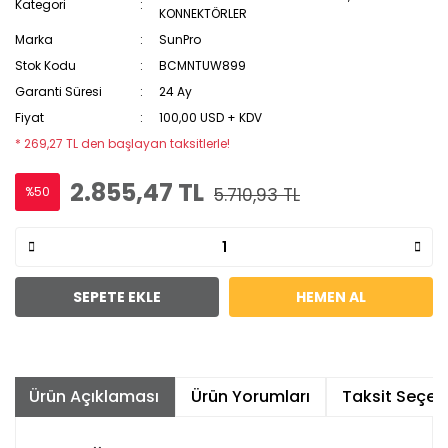
Kategori
KONNEKTÖRLER
Marka
SunPro
Stok Kodu
BCMNTUW899
Garanti Süresi
24 Ay
Fiyat
100,00 USD + KDV
* 269,27 TL den başlayan taksitlerle!
2.855,47 TL
%50
5.710,93 TL
SEPETE EKLE
HEMEN AL
Ürün Açıklaması
Ürün Yorumları
Taksit Seçene