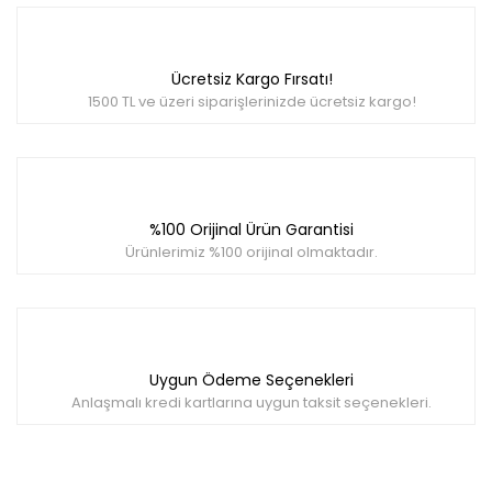
Ürün bilgilerinde hatalar bulunuyor.
Ürün fiyatı diğer sitelerden daha pahalı.
Bu ürüne benzer farklı alternatifler olmalı.
Ücretsiz Kargo Fırsatı!
1500 TL ve üzeri siparişlerinizde ücretsiz kargo!
Gönder
%100 Orijinal Ürün Garantisi
Ürünlerimiz %100 orijinal olmaktadır.
Uygun Ödeme Seçenekleri
Anlaşmalı kredi kartlarına uygun taksit seçenekleri.