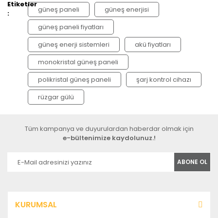
Etiketler
güneş paneli
güneş enerjisi
:
güneş paneli fiyatları
güneş enerji sistemleri
akü fiyatları
monokristal güneş paneli
polikristal güneş paneli
şarj kontrol cihazı
rüzgar gülü
Tüm kampanya ve duyurulardan haberdar olmak için
e-bültenimize kaydolunuz.!
ABONE OL
KURUMSAL