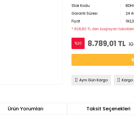
Stok Kodu
BDH
Garanti Süresi
24 A
Fiyat
192,
* 828,80 TL den başlayan taksitlerl
8.789,01 TL
%20
10
G
Aynı Gün Kargo
Kargo
Ürün Yorumları
Taksit Seçenekleri