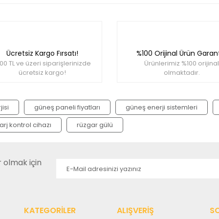
rında ve diğer konularda yetersiz gördüğünüz noktaları öneri formunu ku
Bu ürüne ilk yorumu siz yapın!
miyor.
Ücretsiz Kargo Fırsatı!
%100 Orijinal Ürün Garant
Yorum Yaz
00 TL ve üzeri siparişlerinizde
Ürünlerimiz %100 orijinal
ücretsiz kargo!
olmaktadır.
isi
güneş paneli fiyatları
güneş enerji sistemleri
arj kontrol cihazı
rüzgar gülü
olmak için
Gönder
KATEGORİLER
ALIŞVERİŞ
S