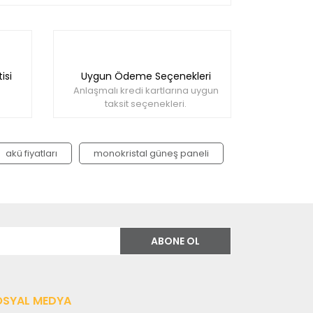
llanarak tarafımıza iletebilirsiniz.
isi
Uygun Ödeme Seçenekleri
Anlaşmalı kredi kartlarına uygun
taksit seçenekleri.
akü fiyatları
monokristal güneş paneli
ABONE OL
OSYAL MEDYA