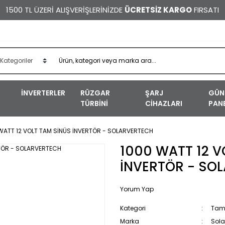
1500 TL ÜZERİ ALIŞVERİŞLERİNİZDE
ÜCRETSİZ KARGO
FIRSATI
İNVERTERLER
RÜZGAR
ŞARJ
GÜN
TÜRBİNİ
CİHAZLARI
PANE
WATT 12 VOLT TAM SİNÜS İNVERTÖR - SOLARVERTECH
1000 WATT 12 V
İNVERTÖR - SO
Yorum Yap
Kategori
Tam 
Marka
Sola