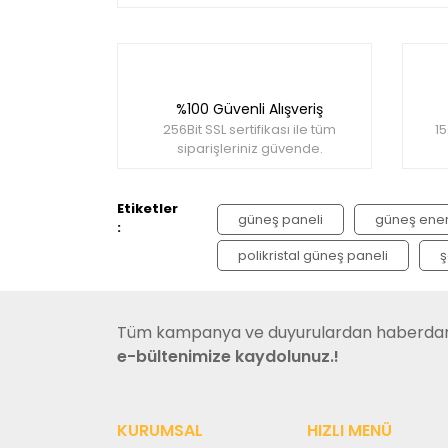
Bu ürünün fiyat bilgisi, resim, ürün açıklamala
Görüş ve önerileriniz için teşekkür ederiz.
Ürün resmi kalitesiz, bozuk veya görüntülene
%100 Güvenli Alışveriş
Ürün açıklamasında eksik bilgiler bulunuyor.
256Bit SSL sertifikası ile tüm
15
Ürün bilgilerinde hatalar bulunuyor.
siparişleriniz güvende.
Ürün fiyatı diğer sitelerden daha pahalı.
Bu ürüne benzer farklı alternatifler olmalı.
Etiketler
güneş paneli
güneş enerj
:
polikristal güneş paneli
ş
Tüm kampanya ve duyurulardan haberdar 
e-bültenimize kaydolunuz.!
KURUMSAL
HIZLI MENÜ