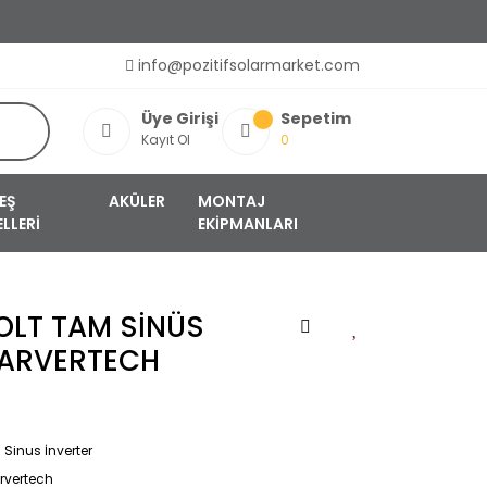
info@pozitifsolarmarket.com
Üye Girişi
Sepetim
Kayıt Ol
0
EŞ
AKÜLER
MONTAJ
LLERİ
EKİPMANLARI
OLT TAM SİNÜS
LARVERTECH
Sinus İnverter
rvertech