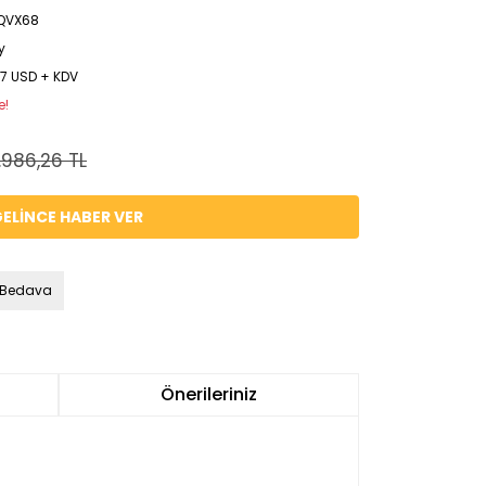
QVX68
y
37 USD + KDV
e!
.986,26 TL
ELİNCE HABER VER
 Bedava
Önerileriniz