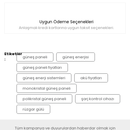
Uygun Ödeme Seçenekleri
Anlaşmalı kredi kartlarına uygun taksit seçenekleri.
Etiketler
güneş paneli
güneş enerjisi
:
güneş paneli fiyatları
güneş enerji sistemleri
akü fiyatları
monokristal güneş paneli
polikristal güneş paneli
şarj kontrol cihazı
rüzgar gülü
Tüm kampanya ve duyurulardan haberdar olmak için