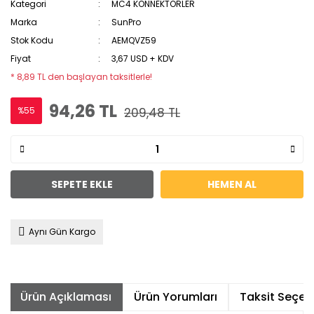
Kategori
MC4 KONNEKTÖRLER
Marka
SunPro
Stok Kodu
AEMQVZ59
Fiyat
3,67 USD + KDV
* 8,89 TL den başlayan taksitlerle!
94,26 TL
%55
209,48 TL
SEPETE EKLE
HEMEN AL
Aynı Gün Kargo
Ürün Açıklaması
Ürün Yorumları
Taksit Seçene